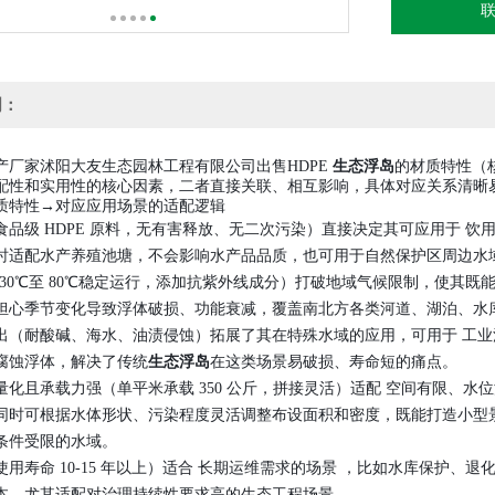
明：
产厂家沭阳大友生态园林工程有限公司出售HDPE
生态浮岛
的材质特性（核
配性和实用性的核心因素，二者直接关联、相互影响，具体对应关系清晰
质特性→对应应用场景的适配逻辑
食品级 HDPE 原料，无有害释放、无二次污染）直接决定其可应用于 饮
时适配水产养殖池塘，不会影响水产品品质，也可用于自然保护区周边水
-30℃至 80℃稳定运行，添加抗紫外线成分）打破地域气候限制，使其
担心季节变化导致浮体破损、功能衰减，覆盖南北方各类河道、湖泊、水
出（耐酸碱、海水、油渍侵蚀）拓展了其在特殊水域的应用，可用于 工业
腐蚀浮体，解决了传统
生态浮岛
在这类场景易破损、寿命短的痛点。
量化且承载力强（单平米承载 350 公斤，拼接灵活）适配 空间有限、
同时可根据水体形状、污染程度灵活调整布设面积和密度，既能打造小型
条件受限的水域。
使用寿命 10-15 年以上）适合 长期运维需求的场景 ，比如水库保护
本，尤其适配对治理持续性要求高的生态工程场景。