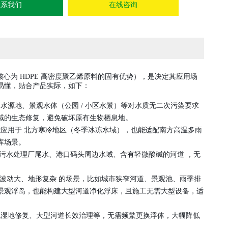
联系我们
在线咨询
心为 HDPE 高密度聚乙烯原料的固有优势），是决定其应用场
易懂，贴合产品实际，如下：
用水源地、景观水体（公园 / 小区水景）等对水质无二次污染要求
域的生态修复，避免破坏原有生物栖息地。
既能应用于 北方寒冷地区（冬季冰冻水域），也能适配南方高温多雨
库场景。
污水处理厂尾水、港口码头周边水域、含有轻微酸碱的河道 ，无
水位波动大、地形复杂 的场景，比如城市狭窄河道、景观池、雨季排
景观浮岛，也能构建大型河道净化浮床，且施工无需大型设备，适
、退化湿地修复、大型河道长效治理等，无需频繁更换浮体，大幅降低