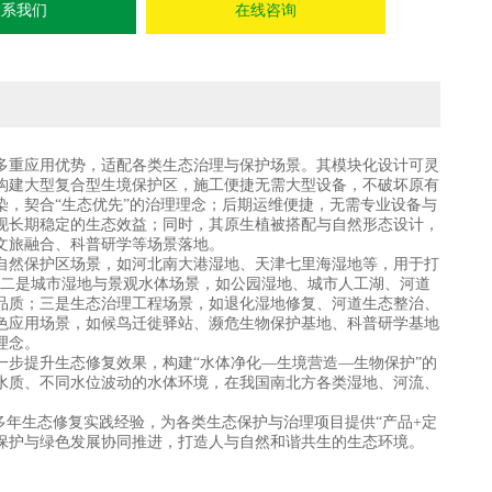
联系我们
在线咨询
多重应用优势，适配各类生态治理与保护场景。其模块化设计可灵
构建大型复合型生境保护区，施工便捷无需大型设备，不破坏原有
，契合“生态优先”的治理理念；后期运维便捷，无需专业设备与
现长期稳定的生态效益；同时，其原生植被搭配与自然形态设计，
文旅融合、科普研学等场景落地。
自然保护区场景，如河北南大港湿地、天津七里海湿地等，用于打
]；二是城市湿地与景观水体场景，如公园湿地、城市人工湖、河道
品质；三是生态治理工程场景，如退化湿地修复、河道生态整治、
色应用场景，如候鸟迁徙驿站、濒危生物保护基地、科普研学基地
理念。
步提升生态修复效果，构建“水体净化—生境营造—生物保护”的
水质、不同水位波动的水体环境，在我国南北方各类湿地、河流、
多年生态修复实践经验，为各类生态保护与治理项目提供“产品+定
保护与绿色发展协同推进，打造人与自然和谐共生的生态环境。