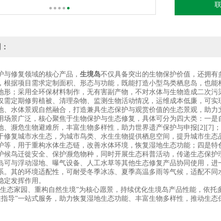
明：
护与修复领域的核心产品，
生境岛
不仅具备突出的生物保护价值，还拥有
，根据项目需求定制面积、形态与功能，既能打造小型鸟类栖息岛，也能
地形；采用全环保材料制作，无有害副产物，不对水体与生物造成二次污染
仅需定期修剪植被、清理杂物、监测生物活动情况，运维成本低廉，可实
地、水体景观自然融合，打造兼具生态保护与观赏价值的生态景观，助力
用场景广泛，核心聚焦于生物保护与生态修复，具体可分为四大类：一是
地、濒危生物避难所，丰富生物多样性，助力世界遗产保护与申报[2][7
于修复城市水生态，为城市鸟类、水生生物提供栖息空间，提升城市生态
护等，用于重构水体生态链，改善水体环境，恢复湿地生态功能；四是特
护候鸟迁徙安全、保护濒危物种，同时开展生态科普活动，传递生态保护
岛可与浮动湿地、曝气设备、人工水草等其他生态修复产品协同使用，进一
系。其的环境适配性，可耐受冬季冰冻、夏季高温多雨等气候，适配不同
稳定发挥作用。
护生态家园、重构自然生境”为核心愿景，持续优化生境岛产品性能，依托
维指导”一站式服务，助力恢复湿地生态功能、丰富生物多样性，推动生态