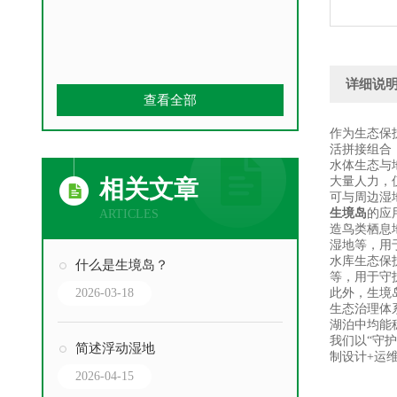
详细说
查看全部
作为生态保
活拼接组合
水体生态与
大量人力，
相关文章
可与周边湿
生境岛
的应
ARTICLES
造鸟类栖息
湿地等，用
水库生态保
什么是生境岛？
等，用于守
2026-03-18
此外，生境
生态治理体
湖泊中均能
我们以“守
简述浮动湿地
制设计+运
2026-04-15